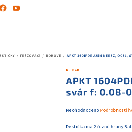
ESTIČKY
/
FRÉZOVACÍ
/
ROHOVÉ
/
APKT 1604PDR J25M NEREZ, OCEL, SV
N-TECH
APKT 1604PDR
svár f: 0.08-
Průměrné
Neohodnoceno
Podrobnosti h
hodnocení
produktu
Destička má 2 řezné hrany Bale
je