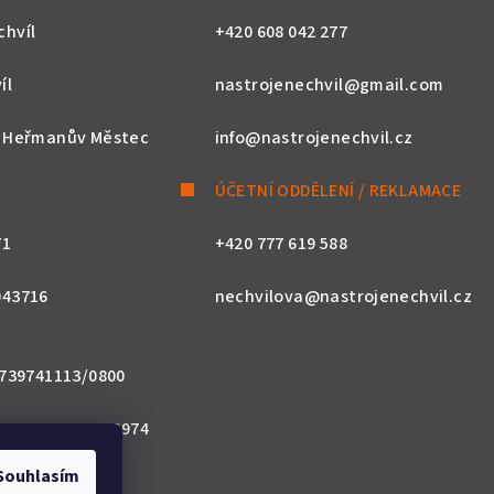
chvíl
+420 608 042 277
íl
nastrojenechvil@gmail.com
, Heřmanův Městec
info@nastrojenechvil.cz
ÚČETNÍ ODDĚLENÍ / REKLAMACE
71
+420 777 619 588
043716
nechvilova@nastrojenechvil.cz
 2739741113/0800
800 0000 0027 3974
Souhlasím