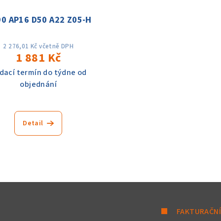
0 AP16 D50 A22 Z05-H
2 276,01 Kč včetně DPH
1 881 Kč
dací termín do týdne od
objednání
Detail
FAKTURAČNÍ