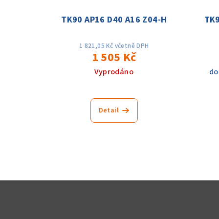
TK90 AP16 D40 A16 Z04-H
TK9
1 821,05 Kč včetně DPH
1 505 Kč
Vyprodáno
do
Detail
Z
á