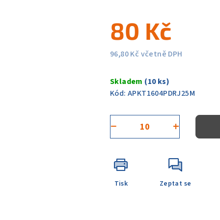
0,0
80 Kč
z
5
hvězdiček.
96,80 Kč včetně DPH
Měrná
cena:
Skladem
(10 ks)
Kód:
APKT1604PDRJ25M
−
+
Tisk
Zeptat se