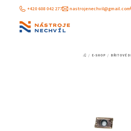
Přejít
+420 608 042 277
nastrojenechvil@gmail.com
na
obsah
/
E-SHOP
/
BŘITOVÉ D
DOMŮ