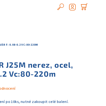
Hledat
Nákupn
Přihlášení
košík
ÁR F: 0.08-0.2 VC:80-220M
 J25M nerez, ocel,
0.2 Vc:80-220m
odnocení
ní po 10ks, nutné zakoupit celé balení.