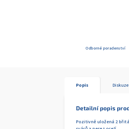
Odborné poradenství
Popis
Diskuze
Detailní popis pro
Pozitivně uložená 2 břit
svárů a nerez ocelí.