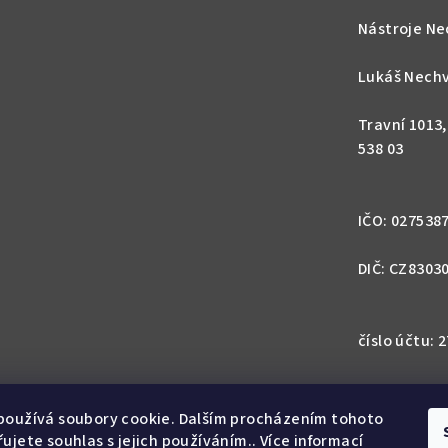
Nástroje Ne
Lukáš Nechv
Travní 1013
538 03
IČO: 027538
DIČ: CZ8303
číslo účtu:
IBAN: CZ57 0
1113
používá soubory cookie. Dalším procházením tohoto
ujete souhlas s jejich používáním.. Více informací