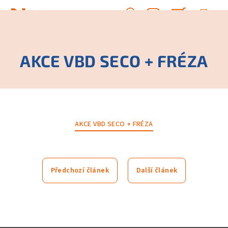
Přejít
na
Hledat
Nákupn
obsah
Přihlášení
košík
AKCE VBD SECO + FRÉZA
AKCE VBD SECO + FRÉZA
Předchozí článek
Další článek