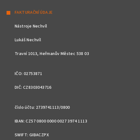
Z
á
FAKTURAČNÍ ÚDAJE
p
Nástroje Nechvíl
a
t
Lukáš Nechvíl
í
Travní 1013, Heřmanův Městec 538 03
IČO: 02753871
DIČ: CZ8303043716
číslo účtu: 2739741113/0800
IBAN: CZ57 0800 0000 0027 3974 1113
SWIFT: GIBACZPX