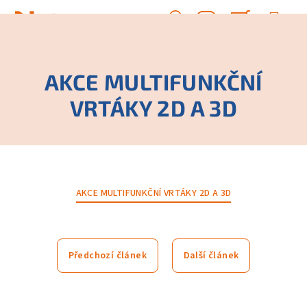
Přejít
na
Hledat
Nákupn
obsah
Přihlášení
košík
AKCE MULTIFUNKČNÍ
VRTÁKY 2D A 3D
AKCE MULTIFUNKČNÍ VRTÁKY 2D A 3D
Předchozí článek
Další článek