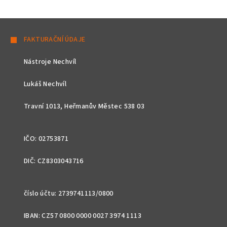
Z
á
FAKTURAČNÍ ÚDAJE
p
Nástroje Nechvíl
a
t
Lukáš Nechvíl
í
Travní 1013, Heřmanův Městec 538 03
IČO: 02753871
DIČ: CZ8303043716
číslo účtu: 2739741113/0800
IBAN: CZ57 0800 0000 0027 3974 1113