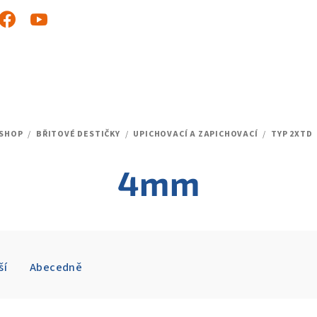
-SHOP
/
BŘITOVÉ DESTIČKY
/
UPICHOVACÍ A ZAPICHOVACÍ
/
TYP 2XTD
Ů
4mm
ší
Abecedně