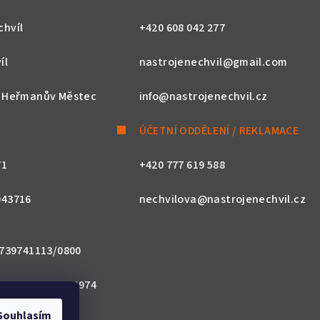
chvíl
+420 608 042 277
íl
nastrojenechvil@gmail.com
, Heřmanův Městec
info@nastrojenechvil.cz
ÚČETNÍ ODDĚLENÍ / REKLAMACE
71
+420 777 619 588
043716
nechvilova@nastrojenechvil.cz
 2739741113/0800
800 0000 0027 3974
Souhlasím