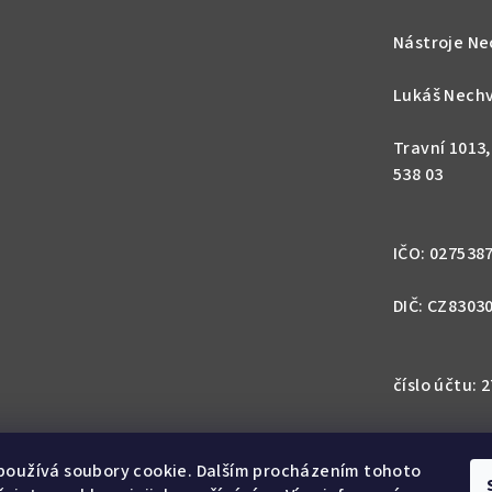
ý
p
Nástroje Ne
i
s
Lukáš Nechv
u
Travní 1013
538 03
IČO: 027538
DIČ: CZ8303
číslo účtu:
IBAN: CZ57 0
1113
používá soubory cookie. Dalším procházením tohoto