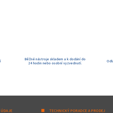
Běžné nástroje skladem a k dodání do
í
Odl
24 hodin nebo osobní vyzvednutí.
 ÚDAJE
TECHNICKÝ PORADCE A PRODEJ