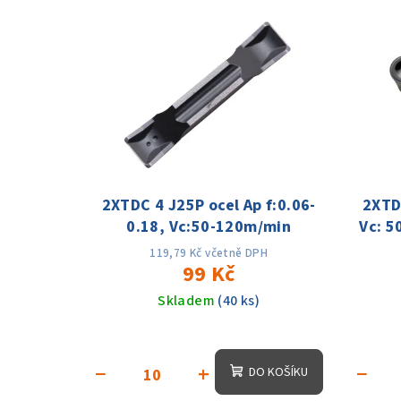
V
e
ý
n
p
í
i
p
s
r
p
o
2XTDC 4 J25P ocel Ap f:0.06-
2XTD
r
d
0.18, Vc:50-120m/min
Vc: 5
o
u
119,79 Kč včetně DPH
99 Kč
d
k
Skladem
(40 ks)
u
t
k
ů
−
+
−
DO KOŠÍKU
t