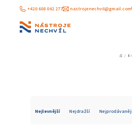
Přejít
+420 608 042 277
nastrojenechvil@gmail.com
na
obsah
/
E
DOM
Ř
Nejlevnější
Nejdražší
Nejprodávaněj
a
z