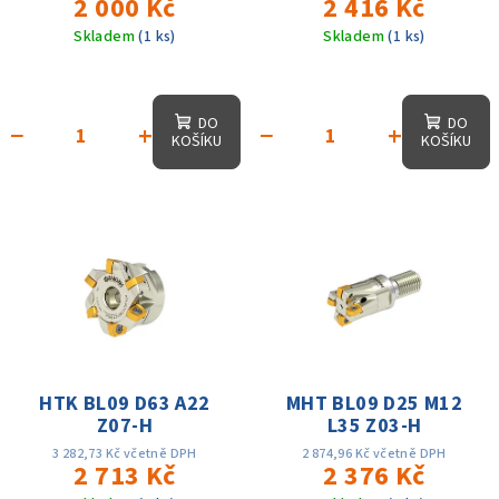
2 000 Kč
2 416 Kč
Skladem
(1 ks)
Skladem
(1 ks)
DO
DO
−
+
−
+
KOŠÍKU
KOŠÍKU
HTK BL09 D63 A22
MHT BL09 D25 M12
Z07-H
L35 Z03-H
3 282,73 Kč včetně DPH
2 874,96 Kč včetně DPH
2 713 Kč
2 376 Kč