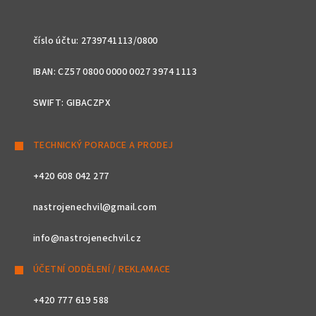
číslo účtu: 2739741113/0800
IBAN: CZ57 0800 0000 0027 3974 1113
SWIFT: GIBACZPX
TECHNICKÝ PORADCE A PRODEJ
+420 608 042 277
nastrojenechvil@gmail.com
info@nastrojenechvil.cz
ÚČETNÍ ODDĚLENÍ / REKLAMACE
+420 777 619 588