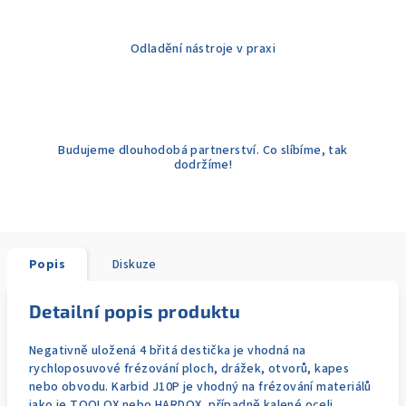
Odladění nástroje v praxi
Budujeme dlouhodobá partnerství. Co slíbíme, tak
dodržíme!
Popis
Diskuze
Detailní popis produktu
Negativně uložená 4 břitá destička je vhodná na
rychloposuvové frézování ploch, drážek, otvorů, kapes
nebo obvodu. Karbid J10P je vhodný na frézování materiálů
jako je TOOLOX nebo HARDOX, případně kalené oceli.