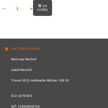
DO
−
+
KOŠÍKU
Z
á
FAKTURAČNÍ ÚDAJE
p
Nástroje Nechvíl
a
t
Lukáš Nechvíl
í
Travní 1013, Heřmanův Městec 538 03
IČO: 02753871
DIČ: CZ8303043716