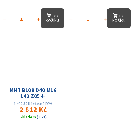
DO
DO
−
+
−
+
KOŠÍKU
KOŠÍKU
MHT BL09 D40 M16
L43 Z05-H
3 402,52 Kč včetně DPH
2 812 Kč
Skladem
(1 ks)