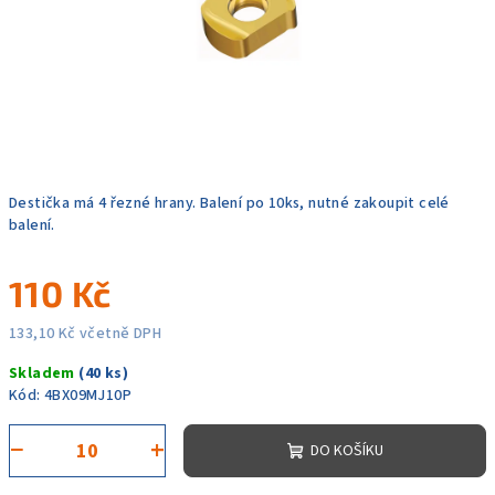
Destička má 4 řezné hrany. Balení po 10ks, nutné zakoupit celé
balení.
110 Kč
133,10 Kč včetně DPH
Měrná
Skladem
(40 ks)
cena:
Kód:
4BX09MJ10P
−
+
DO KOŠÍKU