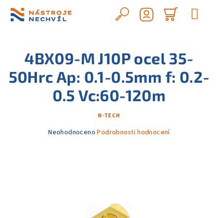
Přejít
na
Hledat
Nákupn
obsah
Přihlášení
košík
4BX09-M J10P ocel 35-
50Hrc Ap: 0.1-0.5mm f: 0.2-
0.5 Vc:60-120m
N-TECH
Průměrné
Neohodnoceno
Podrobnosti hodnocení
hodnocení
produktu
je
0,0
z
5
hvězdiček.