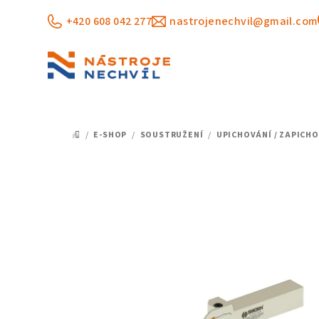
Přejít
+420 608 042 277
nastrojenechvil@gmail.com
na
obsah
/
E-SHOP
/
SOUSTRUŽENÍ
/
UPICHOVÁNÍ / ZAPICH
DOMŮ