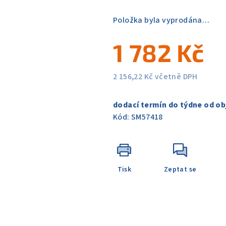
5
Položka byla vyprodána…
hvězdiček.
1 782 Kč
2 156,22 Kč včetně DPH
Měrná
cena:
dodací termín do týdne od ob
Kód:
SM57418
Tisk
Zeptat se