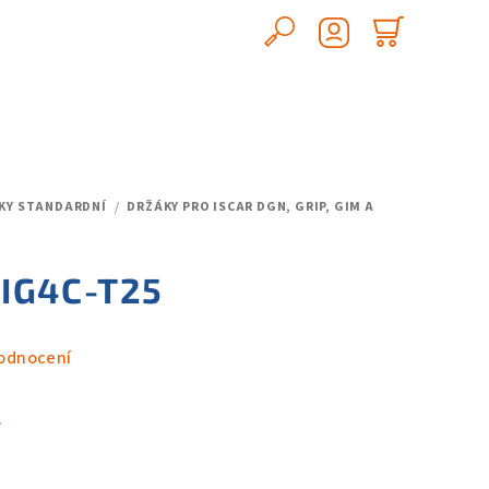
Hledat
Nákupn
Přihlášení
košík
ÁKY STANDARDNÍ
/
DRŽÁKY PRO ISCAR DGN, GRIP, GIM A
 IG4C-T25
odnocení
.