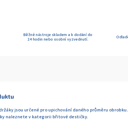
Běžné nástroje skladem a k dodání do
Odladě
24 hodin nebo osobní vyzvednutí.
duktu
držáky jsou určené pro upichování daného průměru obrobku. D
ky naleznete v kategorii břitové destičky.