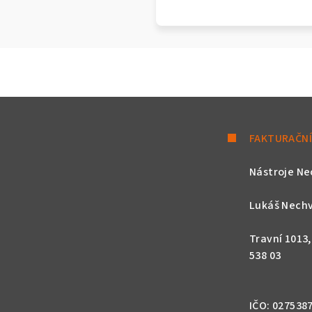
FAKTURAČNÍ
Nástroje Ne
Lukáš Nechv
Travní 1013
538 03
IČO: 027538