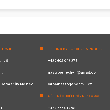
 ÚDAJE
TECHNICKÝ PORADCE A PRODEJ
chvíl
+420 608 042 277
íl
nastrojenechvil@gmail.com
, Heřmanův Městec
info@nastrojenechvil.cz
ÚČETNÍ ODDĚLENÍ / REKLAMACE
71
+420 777 619 588