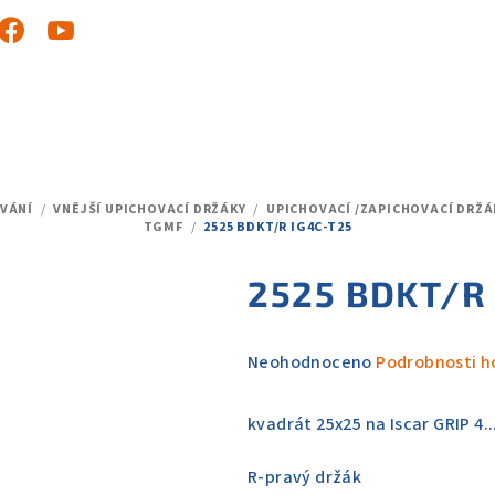
OVÁNÍ
/
VNĚJŠÍ UPICHOVACÍ DRŽÁKY
/
UPICHOVACÍ /ZAPICHOVACÍ DRŽ
TGMF
/
2525 BDKT/R IG4C-T25
2525 BDKT/R
Průměrné
Neohodnoceno
Podrobnosti h
hodnocení
produktu
kvadrát 25x25 na Iscar GRIP 4..
je
0,0
R-pravý držák
z