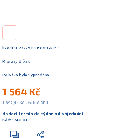
kvadrát 25x25 na Iscar GRIP 3...
R-pravý držák
Položka byla vyprodána…
1 564 Kč
1 892,44 Kč včetně DPH
Měrná
dodací termín do týdne od objednání
cena:
Kód:
SM48041