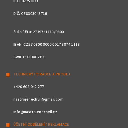
IČO: 02753871
DIČ: CZ8303043716
číslo účtu: 2739741113/0800
IBAN: CZ57 0800 0000 0027 3974 1113
SWIFT: GIBACZPX
TECHNICKÝ PORADCE A PRODEJ
+420 608 042 277
nastrojenechvil@gmail.com
info@nastrojenechvil.cz
ÚČETNÍ ODDĚLENÍ / REKLAMACE