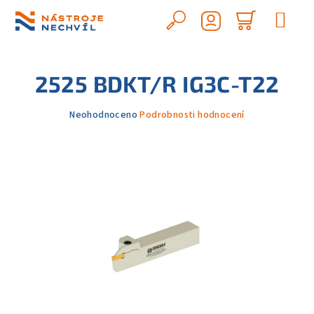
Přejít
na
Hledat
Nákupn
obsah
Přihlášení
košík
2525 BDKT/R IG3C-T22
Průměrné
Neohodnoceno
Podrobnosti hodnocení
hodnocení
produktu
je
0,0
z
5
hvězdiček.