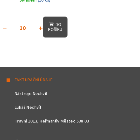
Skladem
(10 ks)
DO
−
+
KOŠÍKU
Z
á
FAKTURAČNÍ ÚDAJE
p
Nástroje Nechvíl
a
t
Lukáš Nechvíl
í
Travní 1013, Heřmanův Městec 538 03