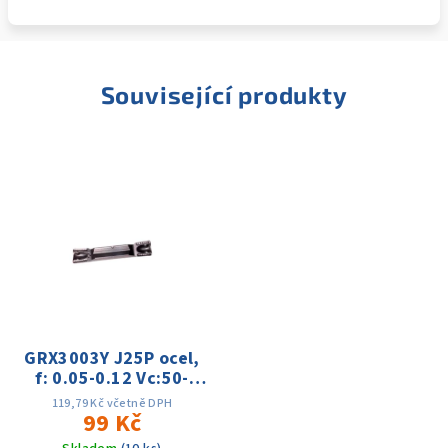
Související produkty
GRX3003Y J25P ocel,
f: 0.05-0.12 Vc:50-
150m
119,79 Kč včetně DPH
99 Kč