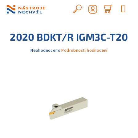
Přejít
na
Hledat
Nákupn
obsah
Přihlášení
košík
2020 BDKT/R IGM3C-T20
Průměrné
Neohodnoceno
Podrobnosti hodnocení
hodnocení
produktu
je
0,0
z
5
hvězdiček.