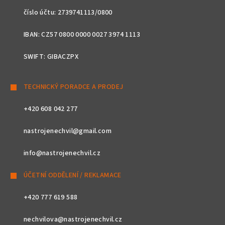
číslo účtu: 2739741113/0800
IBAN: CZ57 0800 0000 0027 3974 1113
SWIFT: GIBACZPX
TECHNICKÝ PORADCE A PRODEJ
+420 608 042 277
nastrojenechvil@gmail.com
info@nastrojenechvil.cz
ÚČETNÍ ODDĚLENÍ / REKLAMACE
+420 777 619 588
nechvilova@nastrojenechvil.cz