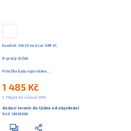
kvadrát 20x20 na Iscar GIM 3C
R-pravý držák
Položka byla vyprodána…
1 485 Kč
1 796,85 Kč včetně DPH
Měrná
dodací termín do týdne od objednání
cena:
Kód:
SM38806