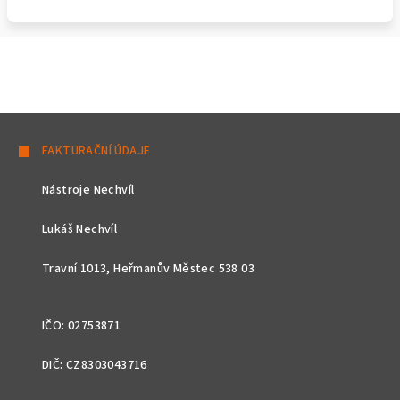
Z
á
FAKTURAČNÍ ÚDAJE
p
Nástroje Nechvíl
a
t
Lukáš Nechvíl
í
Travní 1013, Heřmanův Městec 538 03
IČO: 02753871
DIČ: CZ8303043716