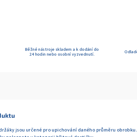
Běžné nástroje skladem a k dodání do
Odladě
24 hodin nebo osobní vyzvednutí.
duktu
držáky jsou určené pro upichování daného průměru obrobku. D