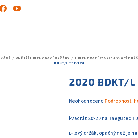
OVÁNÍ
/
VNĚJŠÍ UPICHOVACÍ DRŽÁKY
/
UPICHOVACÍ /ZAPICHOVACÍ DRŽ
BDKT/L T3C-T20
2020 BDKT/L
Průměrné
Neohodnoceno
Podrobnosti h
hodnocení
produktu
kvadrát 20x20 na Taegutec TDC
je
0,0
L-levý držák, opačný než je na
z