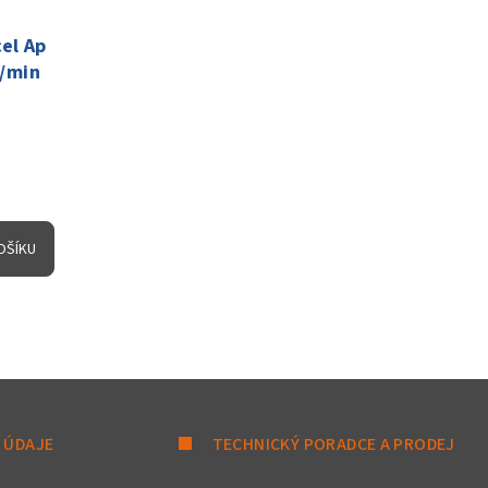
el Ap
m/min
OŠÍKU
 ÚDAJE
TECHNICKÝ PORADCE A PRODEJ