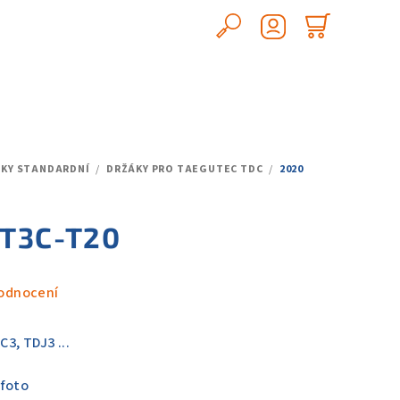
Hledat
Nákupn
Přihlášení
košík
ÁKY STANDARDNÍ
/
DRŽÁKY PRO TAEGUTEC TDC
/
2020
 T3C-T20
odnocení
3, TDJ3 ...
 foto