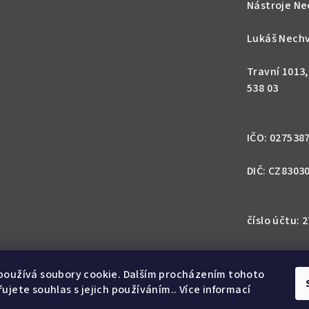
Nástroje Ne
Lukáš Nechv
Travní 1013
538 03
IČO: 027538
DIČ: CZ8303
číslo účtu:
IBAN: CZ57 0
1113
používá soubory cookie. Dalším procházením tohoto
ujete souhlas s jejich používáním.. Více informací
SWIFT: GIB