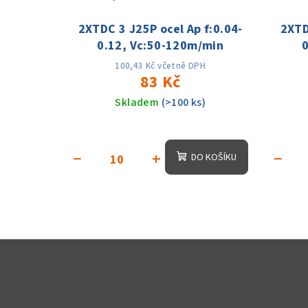
2XTDC 3 J25P ocel Ap f:0.04-
2XTD
0.12, Vc:50-120m/min
100,43 Kč včetně DPH
83 Kč
Skladem
(>100 ks)
−
+
−
DO KOŠÍKU
Z
á
p