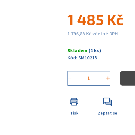
5
1 485 Kč
hvězdiček.
1 796,85 Kč včetně DPH
Měrná
cena:
Skladem
(1 ks)
Kód:
SM10215
−
+
Tisk
Zeptat se