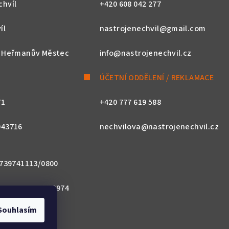
chvíl
+420 608 042 277
íl
nastrojenechvil@gmail.com
, Heřmanův Městec
info@nastrojenechvil.cz
ÚČETNÍ ODDĚLENÍ / REKLAMACE
71
+420 777 619 588
043716
nechvilova@nastrojenechvil.cz
 2739741113/0800
800 0000 0027 3974
Souhlasím
ACZPX