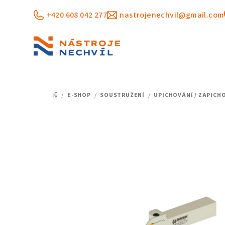
Přejít
+420 608 042 277
nastrojenechvil@gmail.com
na
obsah
/
E-SHOP
/
SOUSTRUŽENÍ
/
UPICHOVÁNÍ / ZAPICH
DOMŮ