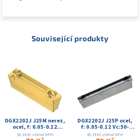
Související produkty
DGX2202J J25M nerez,
DGX2202J J25P ocel,
ocel, f: 0.05-0.12
f: 0.05-0.12 Vc:50-
Vc:50-150m
150m
95,59 Kč včetně DPH
95,59 Kč včetně DPH