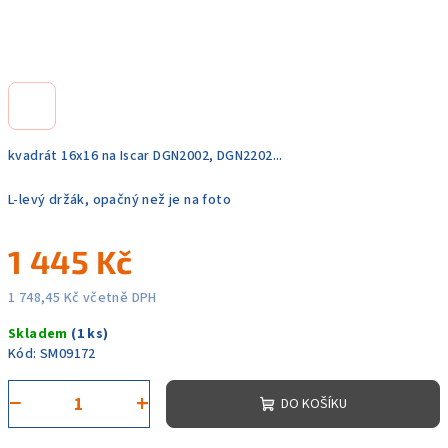
kvadrát 16x16 na Iscar DGN2002, DGN2202...
L-levý držák, opačný než je na foto
1 445 Kč
1 748,45 Kč včetně DPH
Měrná
Skladem
(1 ks)
cena:
Kód:
SM09172
−
+
DO KOŠÍKU