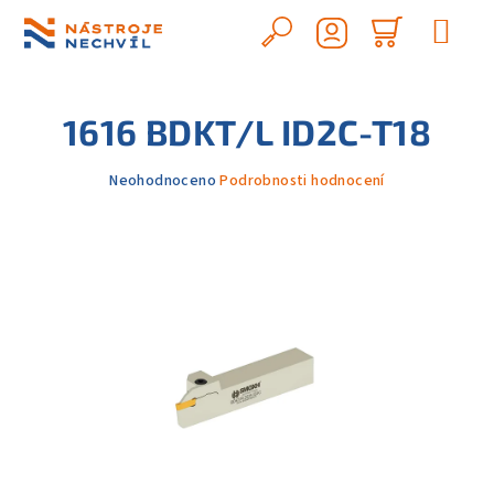
Přejít
na
Hledat
Nákupn
obsah
Přihlášení
košík
1616 BDKT/L ID2C-T18
Průměrné
Neohodnoceno
Podrobnosti hodnocení
hodnocení
produktu
je
0,0
z
5
hvězdiček.