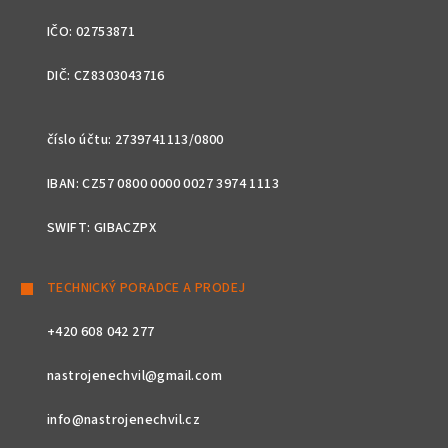
IČO: 02753871
DIČ: CZ8303043716
číslo účtu: 2739741113/0800
IBAN: CZ57 0800 0000 0027 3974 1113
SWIFT: GIBACZPX
TECHNICKÝ PORADCE A PRODEJ
+420 608 042 277
nastrojenechvil@gmail.com
info@nastrojenechvil.cz