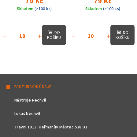
79 Kč
79 Kč
Skladem
(>100 ks)
Skladem
(>100 ks)
DO
DO
−
+
−
+
KOŠÍKU
KOŠÍKU
Z
á
FAKTURAČNÍ ÚDAJE
p
Nástroje Nechvíl
a
t
Lukáš Nechvíl
í
Travní 1013, Heřmanův Městec 538 03