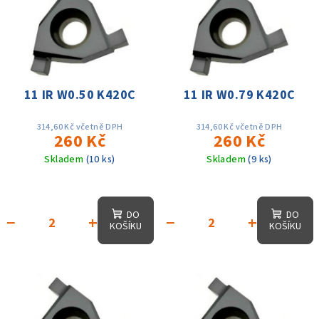
r
p
o
i
d
s
u
p
k
r
11 IR W0.50 K420C
11 IR W0.79 K420C
t
o
ů
d
314,60 Kč včetně DPH
314,60 Kč včetně DPH
260 Kč
260 Kč
u
Skladem
(10 ks)
Skladem
(9 ks)
k
t
ů
DO
DO
−
+
−
+
KOŠÍKU
KOŠÍKU