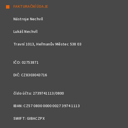
á
FAKTURAČNÍ ÚDAJE
p
Nástroje Nechvíl
a
t
Lukáš Nechvíl
í
Travní 1013, Heřmanův Městec 538 03
IČO: 02753871
DIČ: CZ8303043716
číslo účtu: 2739741113/0800
IBAN: CZ57 0800 0000 0027 3974 1113
SWIFT: GIBACZPX