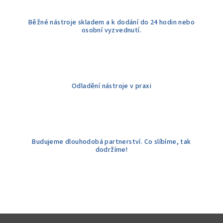
k
y
Běžné nástroje skladem a k dodání do 24 hodin nebo
v
osobní vyzvednutí.
ý
p
i
s
u
Odladění nástroje v praxi
Budujeme dlouhodobá partnerství. Co slíbíme, tak
dodržíme!
Z