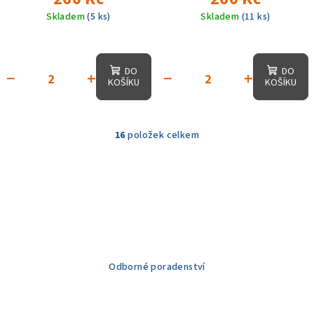
Skladem
(5 ks)
Skladem
(11 ks)
DO
DO
−
+
−
+
KOŠÍKU
KOŠÍKU
16
položek celkem
O
v
l
á
d
a
c
í
Odborné poradenství
p
r
v