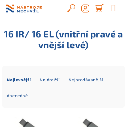
Přejít
na
Hledat
Nákupn
obsah
Přihlášení
košík
16 IR/ 16 EL (vnitřní pravé a
vnější levé)
Ř
a
Nejlevnější
Nejdražší
Nejprodávanější
z
e
Abecedně
n
í
V
p
ý