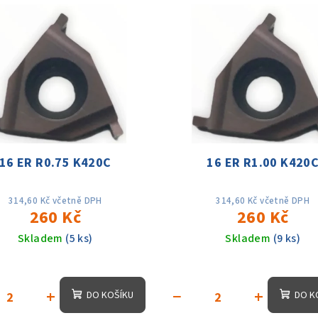
16 ER R0.75 K420C
16 ER R1.00 K420
314,60 Kč včetně DPH
314,60 Kč včetně DPH
260 Kč
260 Kč
Skladem
(5 ks)
Skladem
(9 ks)
+
−
+
DO KOŠÍKU
DO K