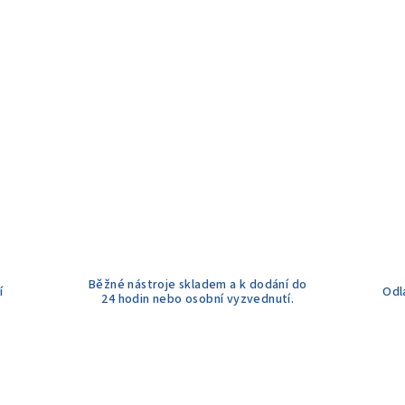
Běžné nástroje skladem a k dodání do
í
Odl
24 hodin nebo osobní vyzvednutí.