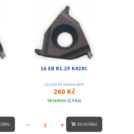
C
16 ER R1.25 K420C
314,60 Kč včetně DPH
260 Kč
Skladem
(13 ks)
−
+
OŠÍKU
DO KOŠÍKU