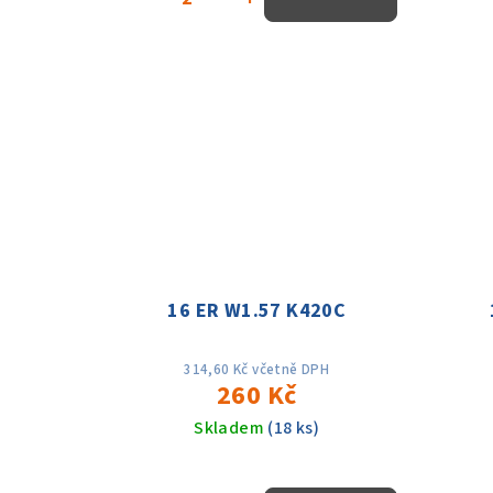
16 ER W1.57 K420C
314,60 Kč včetně DPH
260 Kč
Skladem
(18 ks)