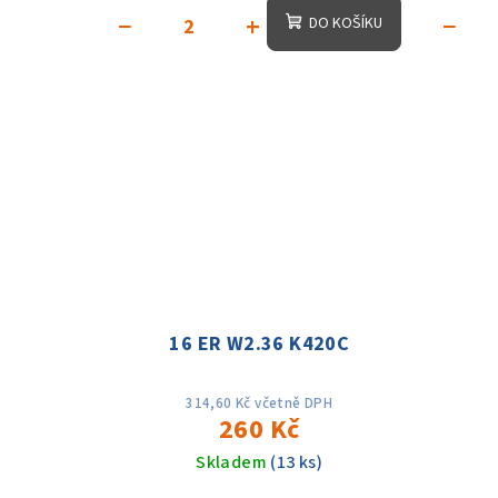
−
+
−
DO KOŠÍKU
16 ER W2.36 K420C
314,60 Kč včetně DPH
260 Kč
Skladem
(13 ks)