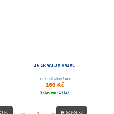
C
16 ER W1.39 K420C
314,60 Kč včetně DPH
260 Kč
Skladem
(24 ks)
−
+
OŠÍKU
DO KOŠÍKU