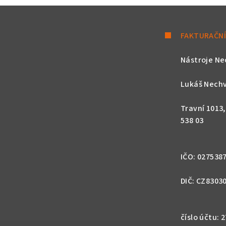
y
v
FAKTURAČNÍ
ý
p
Nástroje Ne
i
s
Lukáš Nechv
u
Travní 1013
538 03
IČO: 027538
DIČ: CZ8303
číslo účtu: