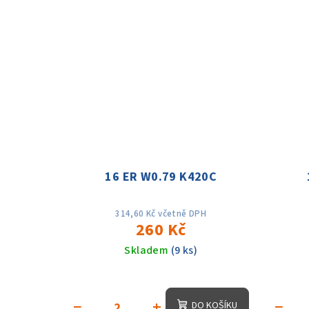
ů
16 ER W0.79 K420C
314,60 Kč včetně DPH
260 Kč
Skladem
(9 ks)
−
+
−
DO KOŠÍKU