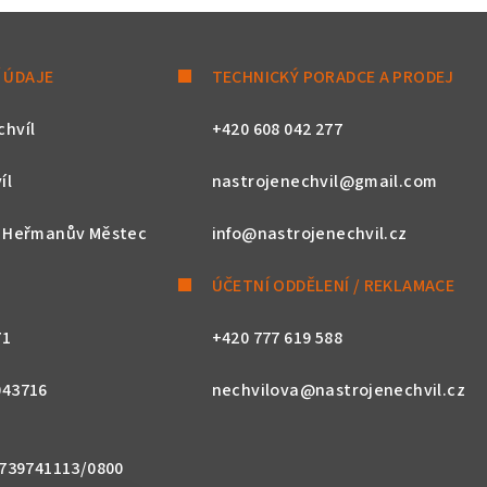
 ÚDAJE
TECHNICKÝ PORADCE A PRODEJ
chvíl
+420 608 042 277
íl
nastrojenechvil@gmail.com
, Heřmanův Městec
info@nastrojenechvil.cz
ÚČETNÍ ODDĚLENÍ / REKLAMACE
71
+420 777 619 588
043716
nechvilova@nastrojenechvil.cz
 2739741113/0800