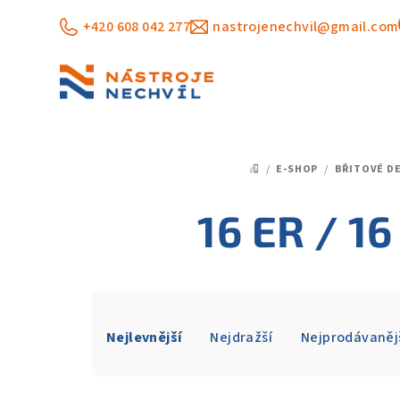
Přejít
+420 608 042 277
nastrojenechvil@gmail.com
na
obsah
/
E-SHOP
/
BŘITOVÉ D
DOMŮ
16 ER / 16
Ř
Nejlevnější
Nejdražší
Nejprodávaněj
a
z