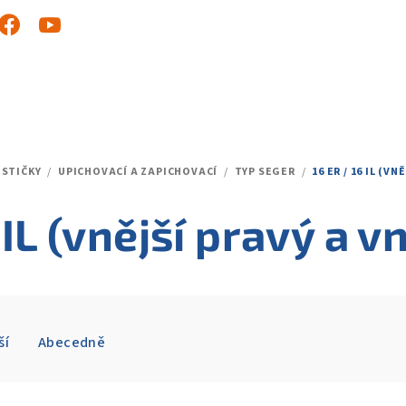
ESTIČKY
/
UPICHOVACÍ A ZAPICHOVACÍ
/
TYP SEGER
/
16 ER / 16 IL (V
 IL (vnější pravý a vn
ší
Abecedně