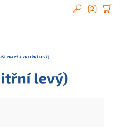
Hledat
Nákupn
Přihlášení
košík
NĚJŠÍ PRAVÝ A VNITŘNÍ LEVÝ)
itřní levý)