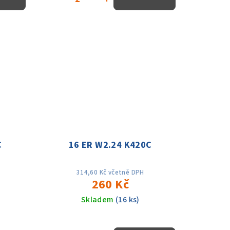
C
16 ER W2.24 K420C
314,60 Kč včetně DPH
260 Kč
Skladem
(16 ks)