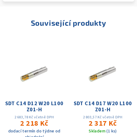
Související produkty
SDT C14 D12 W20 L100
SDT C14 D17 W20 L100
Z01-H
Z01-H
2 683,78 Kč včetně DPH
2 803,57 Kč včetně DPH
2 218 Kč
2 317 Kč
dodací termín do týdne od
Skladem
(1 ks)