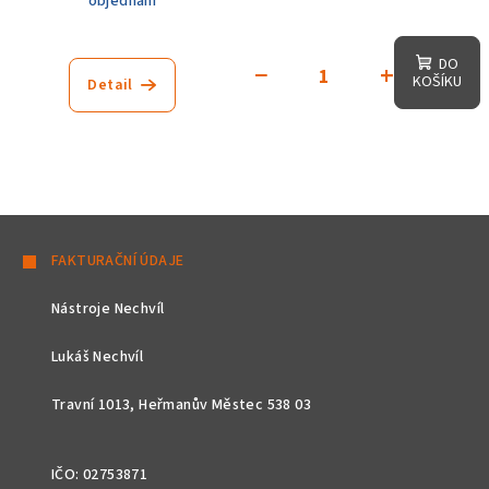
objednání
DO
−
+
KOŠÍKU
Detail
Z
á
FAKTURAČNÍ ÚDAJE
p
Nástroje Nechvíl
a
t
Lukáš Nechvíl
í
Travní 1013, Heřmanův Městec 538 03
IČO: 02753871