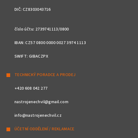
DIČ: CZ8303043716
číslo účtu: 2739741113/0800
IBAN: CZ57 0800 0000 0027 3974 1113
SWIFT: GIBACZPX
TECHNICKÝ PORADCE A PRODEJ
+420 608 042 277
nastrojenechvil@gmail.com
info@nastrojenechvil.cz
ÚČETNÍ ODDĚLENÍ / REKLAMACE