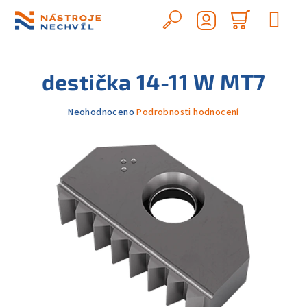
Přejít
na
Hledat
Nákupn
obsah
Přihlášení
košík
destička 14-11 W MT7
Průměrné
Neohodnoceno
Podrobnosti hodnocení
hodnocení
produktu
je
0,0
z
5
hvězdiček.