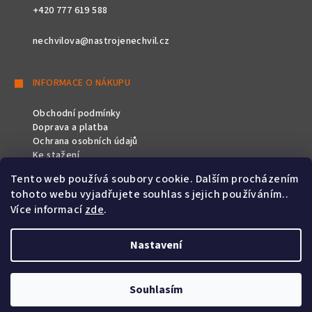
+420 777 619 588
nechvilova@nastrojenechvil.cz
INFORMACE O NÁKUPU
Obchodní podmínky
Doprava a platba
Ochrana osobních údajů
Ke stažení
Tento web používá soubory cookie. Dalším procházením
SLEDUJTE NÁS
tohoto webu vyjadřujete souhlas s jejich používáním..
Více informací
zde
.
Nastavení
Copyright 2026
Nástroje Nechvíl
. Všechna práva vyhrazena.
Souhlasím
Vytvořil Shoptet
&
PekneWeby