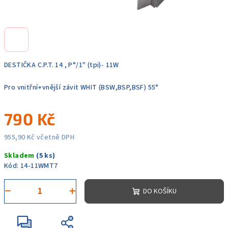
DESTIČKA C.P.T. 14 , P°/1" (tpi)- 11W
Pro vnitřní+vnější závit WHIT (BSW,BSP,BSF) 55°
790 Kč
955,90 Kč včetně DPH
Měrná
Skladem
(5 ks)
cena:
Kód:
14-11WMT7
−
+
DO KOŠÍKU